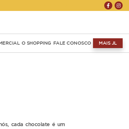
ABERTO HOJE 10H ÀS 22H
MERCIAL
O SHOPPING
FALE CONOSCO
MAIS JL
ós, cada chocolate é um