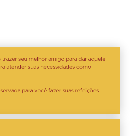
 trazer seu melhor amigo para dar aquele
para atender suas necessidades como
servada para você fazer suas refeições