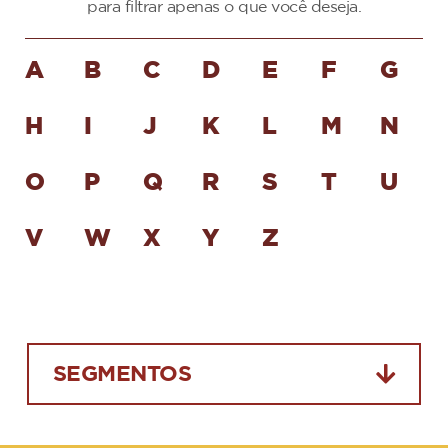
para filtrar apenas o que você deseja.
A
B
C
D
E
F
G
H
I
J
K
L
M
N
O
P
Q
R
S
T
U
V
W
X
Y
Z
SEGMENTOS