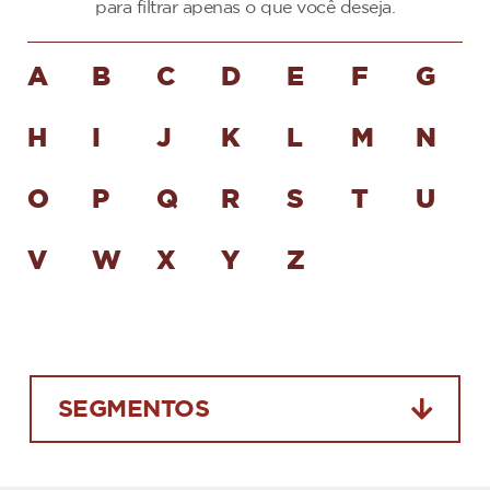
para filtrar apenas o que você deseja.
A
B
C
D
E
F
G
H
I
J
K
L
M
N
O
P
Q
R
S
T
U
V
W
X
Y
Z
SEGMENTOS