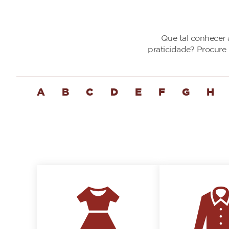
Que tal conhecer 
praticidade? Procure
A
B
C
D
E
F
G
H