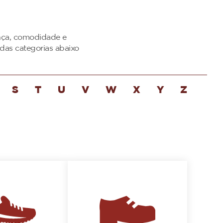
ança, comodidade e
das categorias abaixo
S
T
U
V
W
X
Y
Z