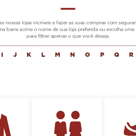
as nossas lojas incríveis e fazer as suas compras com segur
 na barra acima o nome de sua loja preferida ou escolha uma 
para filtrar apenas o que você deseja.
I
J
K
L
M
N
O
P
Q
R