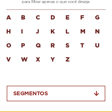
para filtrar apenas o que você deseja.
A
B
C
D
E
F
G
H
I
J
K
L
M
N
O
P
Q
R
S
T
U
V
W
X
Y
Z
SEGMENTOS